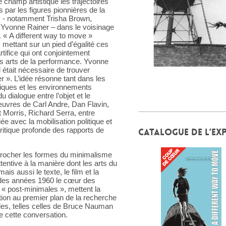
 champ artistique les trajectoires
 par les figures pionnières de la
 - notamment Trisha Brown,
t Yvonne Rainer – dans le voisinage
. « A different way to move »
, mettant sur un pied d’égalité ces
rtifice qui ont conjointement
les arts de la performance. Yvonne
l était nécessaire de trouver
r ». L’idée résonne tant dans les
ques et les environnements
 dialogue entre l’objet et le
œuvres de Carl Andre, Dan Flavin,
 Morris, Richard Serra, entre
iée avec la mobilisation politique et
ritique profonde des rapports de
CATALOGUE DE L’EX
pprocher les formes du minimalisme
tentive à la manière dont les arts du
is aussi le texte, le film et la
u des années 1960 le cœur des
 « post-minimales », mettent la
tion au premier plan de la recherche
lles, telles celles de Bruce Nauman
de cette conversation.