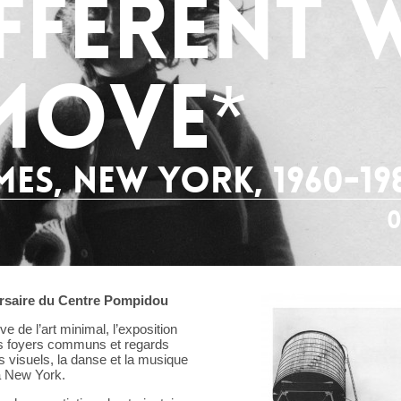
ifferent 
move*
es, New York, 1960-19
0
ersaire du Centre Pompidou
e de l’art minimal, l’exposition
es foyers communs et regards
s visuels, la danse et la musique
à New York.