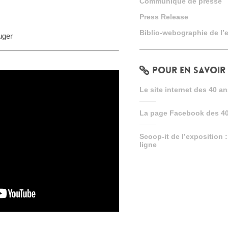
Communiqué de presse
Press Release
Biblio-webographie de l’
uger
POUR EN SAVOIR
Le site internet des 40 
La page Facebook des 4
Scoop-it de l’exposition 
ligne