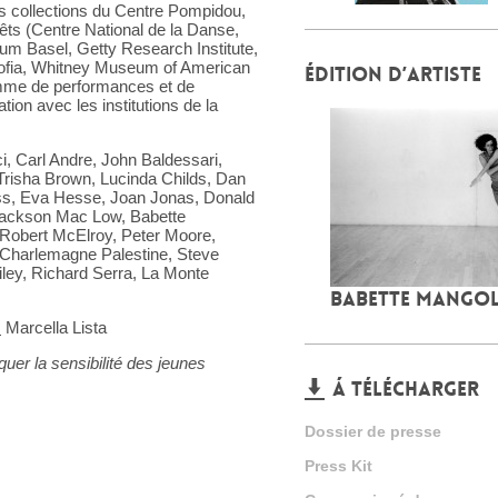
des collections du Centre Pompidou,
êts (Centre National de la Danse,
m Basel, Getty Research Institute,
fia, Whitney Museum of American
ÉDITION D’ARTISTE
ramme de performances et de
tion avec les institutions de la
i, Carl Andre, John Baldessari,
Trisha Brown, Lucinda Childs, Dan
lass, Eva Hesse, Joan Jonas, Donald
, Jackson Mac Low, Babette
 Robert McElroy, Peter Moore,
Charlemagne Palestine, Steve
iley, Richard Serra, La Monte
BABETTE MANGOL
:
Marcella Lista
er la sensibilité des jeunes
Á TÉLÉCHARGER
Dossier de presse
Press Kit