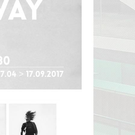
way
80
7.04 > 17.09.2017