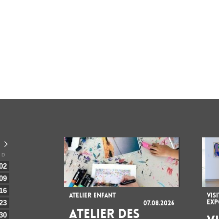
D
02
09
16
ATELIER ENFANT
VIS
EXP
23
07.08.2026
ATELIER DES
30