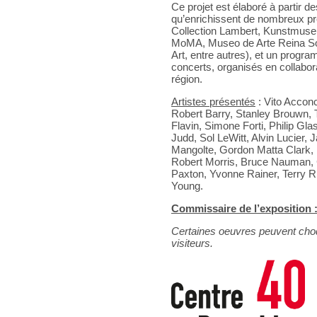
Ce projet est élaboré à partir 
qu’enrichissent de nombreux pr
Collection Lambert, Kunstmuseu
MoMA, Museo de Arte Reina So
Art, entre autres), et un prog
concerts, organisés en collabora
région.
Artistes présentés
: Vito Acconc
Robert Barry, Stanley Brouwn, 
Flavin, Simone Forti, Philip G
Judd, Sol LeWitt, Alvin Lucier
Mangolte, Gordon Matta Clark,
Robert Morris, Bruce Nauman, 
Paxton, Yvonne Rainer, Terry R
Young.
Commissaire de l’exposition 
Certaines oeuvres peuvent choqu
visiteurs.