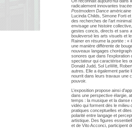
On reconnaît aujourd’hui dans le
radicalement innovantes tracées
Postmodern Dance
américaine
Lucinda Childs, Simone Forti e
des recherches de l’art minimal
envisage une histoire collective
gestes concis, directs et sans a
bouleversé les arts visuels et 
Rainer en résume la portée : « i
une manière différente de bouge
nouveaux langages chorégraphi
sonores que dans l’exploration du
spectateur qui caractérise les 
Donald Judd, Sol LeWitt, Robert
autres. Elle a également partie l
nourrit dans leurs travaux une c
pouvoir.
L’exposition propose ainsi d’a
dans une perspective élargie, at
temps : la musique et la danse ma
vidéo qui forment dès le milie
pratiques conceptuelles et dites
polarité entre langage et percep
artistique. Des figures essentie
et de Vito Acconci, participent 