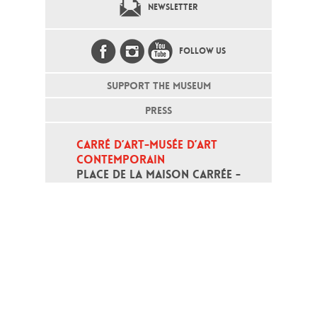
NEWSLETTER
FOLLOW US
SUPPORT THE MUSEUM
PRESS
CARRÉ D’ART-MUSÉE D’ART 
CONTEMPORAIN
PLACE DE LA MAISON CARRÉE - 
30000 NÎMES
Open daily except monday, from 10
am to 6pm
T - +33 (0)4 66 76 35 70
(week-end and bank holidays : +33
4 66 76 35 35)