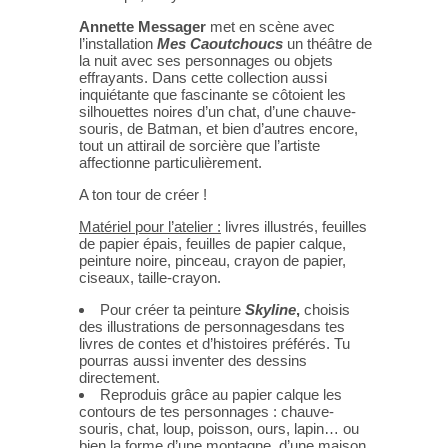
Annette Messager
met en scène avec
l’installation
Mes Caoutchoucs
un théâtre de
la nuit avec ses personnages ou objets
effrayants. Dans cette collection aussi
inquiétante que fascinante se côtoient les
silhouettes noires d’un chat, d’une chauve-
souris, de Batman, et bien d’autres encore,
tout un attirail de sorcière que l’artiste
affectionne particulièrement.
A ton tour de créer !
Matériel pour l’atelier :
livres illustrés, feuilles
de papier épais, feuilles de papier calque,
peinture noire, pinceau, crayon de papier,
ciseaux, taille-crayon.
Pour créer ta peinture
Skyline
,
choisis
des illustrations de personnagesdans tes
livres de contes et d’histoires préférés. Tu
pourras aussi inventer des dessins
directement.
Reproduis grâce au papier calque les
contours de tes personnages : chauve-
souris, chat, loup, poisson, ours, lapin… ou
bien la forme d’une montagne, d’une maison,