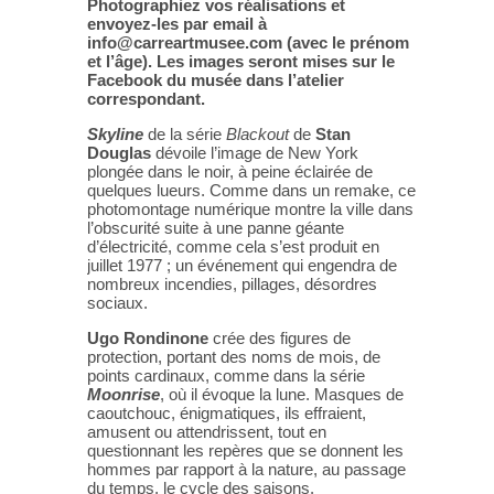
Photographiez vos réalisations et
envoyez-les par email à
info@carreartmusee.com (avec le prénom
et l’âge). Les images seront mises sur le
Facebook du musée dans l’atelier
correspondant.
Skyline
de la série
Blackout
de
Stan
Douglas
dévoile l’image de New York
plongée dans le noir, à peine éclairée de
quelques lueurs. Comme dans un remake, ce
photomontage numérique montre la ville dans
l’obscurité suite à une panne géante
d’électricité, comme cela s’est produit en
juillet 1977 ; un événement qui engendra de
nombreux incendies, pillages, désordres
sociaux.
Ugo Rondinone
crée des figures de
protection, portant des noms de mois, de
points cardinaux, comme dans la série
Moonrise
, où il évoque la lune. Masques de
caoutchouc, énigmatiques, ils effraient,
amusent ou attendrissent, tout en
questionnant les repères que se donnent les
hommes par rapport à la nature, au passage
du temps, le cycle des saisons.