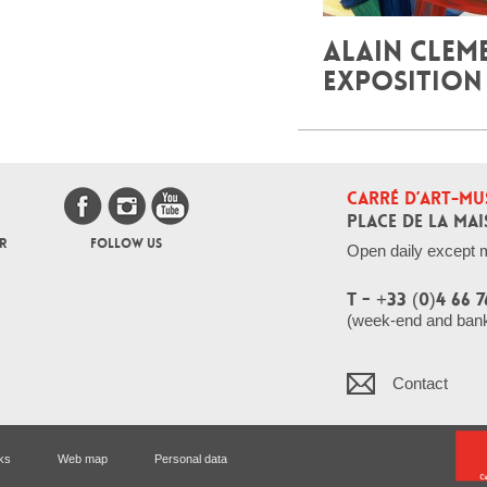
ALAIN CLEM
EXPOSITION
CARRÉ D’ART-MU
PLACE DE LA MAI
R
FOLLOW US
Open daily except 
T - +33 (0)4 66 7
(week-end and bank 
Contact
ks
Web map
Personal data