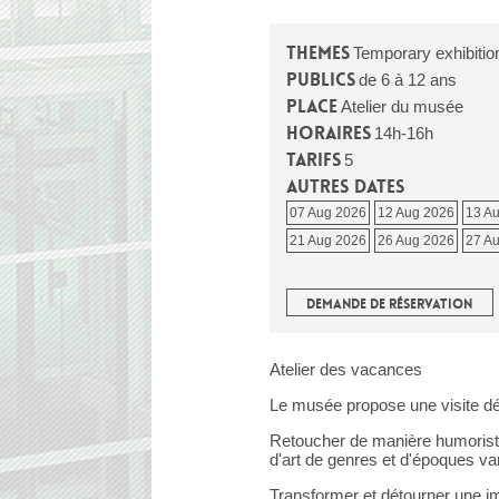
Themes
Temporary exhibitio
Publics
de 6 à 12 ans
Place
Atelier du musée
Horaires
14h-16h
Tarifs
5
Autres dates
07 Aug 2026
12 Aug 2026
13 A
21 Aug 2026
26 Aug 2026
27 A
DEMANDE DE RÉSERVATION
Atelier des vacances
Le musée propose une visite déc
Retoucher de manière humorist
d'art de genres et d'époques va
Transformer et détourner une im