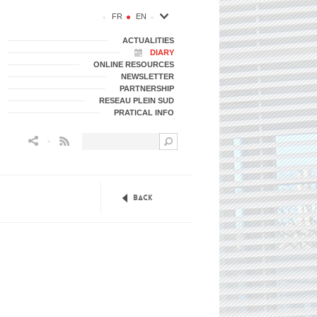
FR
EN
ACTUALITIES
DIARY
ONLINE RESOURCES
NEWSLETTER
PARTNERSHIP
RESEAU PLEIN SUD
PRATICAL INFO
Flux RSS
Back