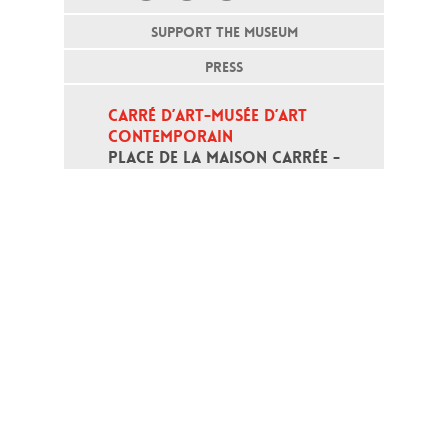
SUPPORT THE MUSEUM
PRESS
CARRÉ D’ART-MUSÉE D’ART 
CONTEMPORAIN
PLACE DE LA MAISON CARRÉE - 
30000 NÎMES
Open daily except monday, from 10
am to 6pm
T - +33 (0)4 66 76 35 70
(week-end and bank holidays : +33
4 66 76 35 35)
Contact
Gestion des cookies