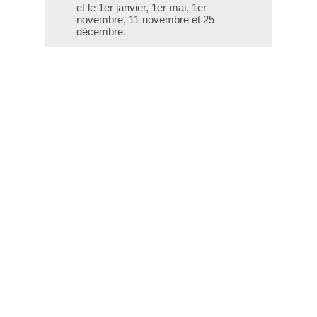
et le 1er janvier, 1er mai, 1er
novembre, 11 novembre et 25
décembre.
T - 04 66 76 35 70
(le week-end et les jours fériés : 04
66 76 35 35)
Contact
Gestion des cookies
Mentions légales
Crédits
Liens utiles
Plan du site
Données personnelles