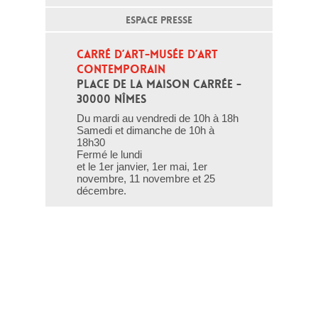
ESPACE PRESSE
CARRÉ D’ART-MUSÉE D’ART 
CONTEMPORAIN
PLACE DE LA MAISON CARRÉE - 
30000 NÎMES
Du mardi au vendredi de 10h à 18h
Samedi et dimanche de 10h à
18h30
Fermé le lundi
et le 1er janvier, 1er mai, 1er
novembre, 11 novembre et 25
décembre.
T - 04 66 76 35 70
(le week-end et les jours fériés : 04
66 76 35 35)
Contact