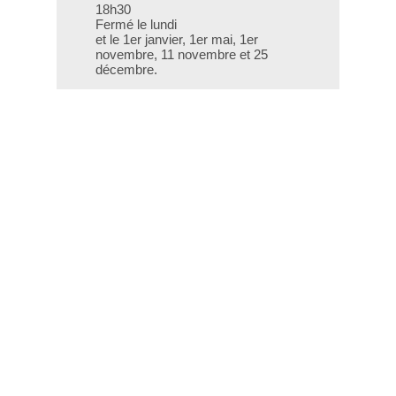
18h30
Fermé le lundi
et le 1er janvier, 1er mai, 1er
novembre, 11 novembre et 25
décembre.
T - 04 66 76 35 70
(le week-end et les jours fériés : 04
66 76 35 35)
Contact
Gestion des cookies
Mentions légales
Crédits
Liens utiles
Plan du site
Données personnelles