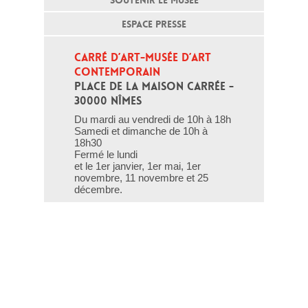
SOUTENIR LE MUSÉE
ESPACE PRESSE
CARRÉ D’ART-MUSÉE D’ART 
CONTEMPORAIN
PLACE DE LA MAISON CARRÉE - 
30000 NÎMES
Du mardi au vendredi de 10h à 18h
Samedi et dimanche de 10h à
18h30
Fermé le lundi
et le 1er janvier, 1er mai, 1er
novembre, 11 novembre et 25
décembre.
T - 04 66 76 35 70
(le week-end et les jours fériés : 04
66 76 35 35)
Contact