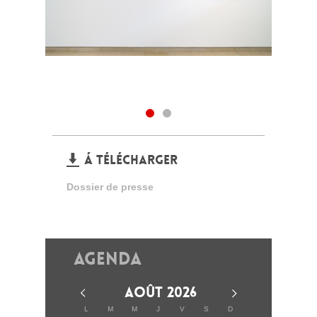
Á TÉLÉCHARGER
Dossier de presse
Agenda
AOÛT 2026
L
M
M
J
V
S
D