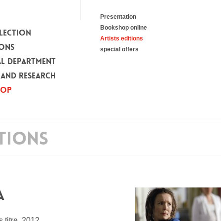
Presentation
Bookshop online
LECTION
Artists editions
IONS
special offers
L DEPARTMENT
 AND RESEARCH
HOP
ITIONS
A
 titre, 2012