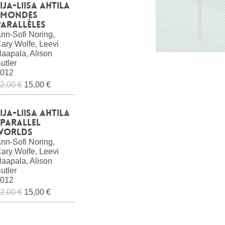
ija-Liisa Ahtila
: Mondes
parallèles
nn-Sofi Noring,
ary Wolfe, Leevi
aapala, Alison
utler
012
2,00 €
15,00 €
ija-Liisa Ahtila
 Parallel
Worlds
nn-Sofi Noring,
ary Wolfe, Leevi
aapala, Alison
utler
012
2,00 €
15,00 €