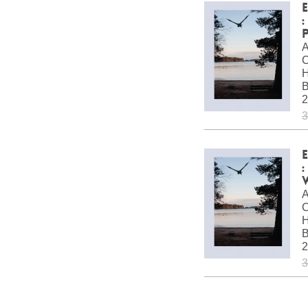
E
A
C
H
B
2
3
E
:
A
C
H
B
2
3