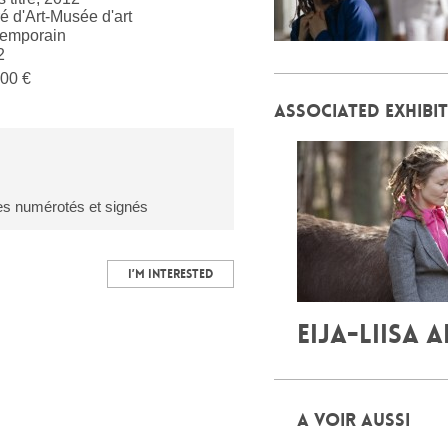
é d'Art-Musée d'art
temporain
2
00 €
ASSOCIATED EXHIBI
res numérotés et signés
I’M INTERESTED
EIJA-LIISA 
A VOIR AUSSI