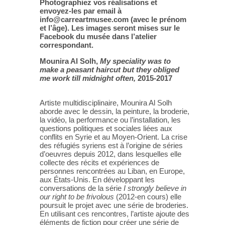
Photographiez vos réalisations et
envoyez-les par email à
info@carreartmusee.com (avec le prénom
et l’âge). Les images seront mises sur le
Facebook du musée dans l’atelier
correspondant.
Mounira Al Solh,
My speciality was to
make a peasant haircut but they obliged
me work till midnight often,
2015-2017
Artiste multidisciplinaire, Mounira Al Solh
aborde avec le dessin, la peinture, la broderie,
la vidéo, la performance ou l’installation, les
questions politiques et sociales liées aux
conflits en Syrie et au Moyen-Orient. La crise
des réfugiés syriens est à l’origine de séries
d’oeuvres depuis 2012, dans lesquelles elle
collecte des récits et expériences de
personnes rencontrées au Liban, en Europe,
aux États-Unis. En développant les
conversations de la série
I strongly believe in
our right to be frivolous
(2012-en cours) elle
poursuit le projet avec une série de broderies.
En utilisant ces rencontres, l’artiste ajoute des
éléments de fiction pour créer une série de