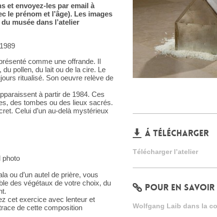
s et envoyez-les par email à
 le prénom et l’âge). Les images
 du musée dans l’atelier
1989
 présenté comme une offrande. Il
, du pollen, du lait ou de la cire. Le
jours ritualisé. Son oeuvre relève de
pparaissent à partir de 1984. Ces
es, des tombes ou des lieux sacrés.
ret. Celui d’un au-delà mystérieux
Á TÉLÉCHARGER
Télécharger l’atelier
l photo
a ou d’un autel de prière, vous
ble des végétaux de votre choix, du
POUR EN SAVOIR
nt.
 cet exercice avec lenteur et
Wolfgang Laib dans la col
 trace de cette composition