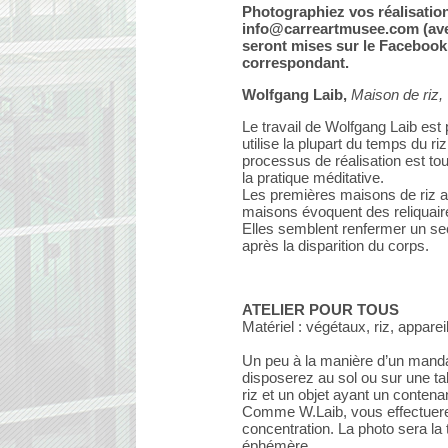
Photographiez vos réalisation
info@carreartmusee.com (avec
seront mises sur le Facebook
correspondant.
Wolfgang Laib,
Maison de riz,
Le travail de Wolfgang Laib est
utilise la plupart du temps du riz
processus de réalisation est tou
la pratique méditative.
Les premières maisons de riz a
maisons évoquent des reliquair
Elles semblent renfermer un sec
après la disparition du corps.
ATELIER POUR TOUS
Matériel : végétaux, riz, apparei
Un peu à la manière d’un mandal
disposerez au sol ou sur une ta
riz et un objet ayant un contena
Comme W.Laib, vous effectuerez
concentration. La photo sera la
éphémère.