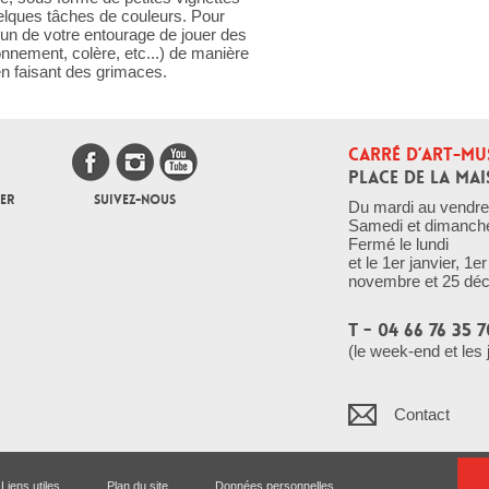
uelques tâches de couleurs. Pour
un de votre entourage de jouer des
tonnement, colère, etc...) de manière
n faisant des grimaces.
CARRÉ D’ART-MU
PLACE DE LA MAI
ER
SUIVEZ-NOUS
Du mardi au vendre
Samedi et dimanch
Fermé le lundi
et le 1er janvier, 1
novembre et 25 dé
T - 04 66 76 35 7
(le week-end et les 
Contact
Liens utiles
Plan du site
Données personnelles