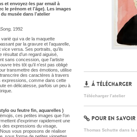
s et envoyez-les par email à
 le prénom et l’âge). Les images
 du musée dans l’atelier
 Song,
1992
 varié qui va de la maquette
ssant par la gravure et l’aquarelle,
vice versa. Ses portraits, qu’ils
e résultat d’un regard aiguisé,
t sans concession, que l’artiste
uvre très tôt qu’il n’est pas obligé
our transmettre des émotions, utilise
etranscrire des caractères à travers
es expressions, comme dans cette
Á TÉLÉCHARGER
toute en délicatesse, parfois un peu à
irique.
Télécharger l’atelier
tylo ou feutre fin, aquarelles )
mojis, ces petites images que l’on
POUR EN SAVOIR
permettent d’exprimer rapidement une
rs des expressions du visage,
Thomas Schutte dans la c
Nous vous proposons de réaliser
ée, sous forme de petites vignettes