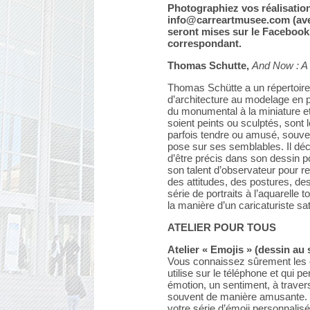
Photographiez vos réalisation
info@carreartmusee.com (avec
seront mises sur le Facebook
correspondant.
Thomas Schutte,
And Now : A
Thomas Schütte a un répertoire
d’architecture au modelage en pa
du monumental à la miniature et 
soient peints ou sculptés, sont l
parfois tendre ou amusé, souven
pose sur ses semblables. Il déco
d’être précis dans son dessin p
son talent d’observateur pour r
des attitudes, des postures, d
série de portraits à l’aquarelle 
la manière d’un caricaturiste sat
ATELIER POUR TOUS
Atelier « Emojis » (dessin au s
Vous connaissez sûrement les é
utilise sur le téléphone et qui 
émotion, un sentiment, à trave
souvent de manière amusante. 
votre série d’émoji personnalis