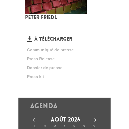
PETER FRIEDL
Á TÉLÉCHARGER
Communiqué de presse
Press Release
Dossier de presse
Press kit
Agenda
AOÛT 2026
L
M
M
J
V
S
D