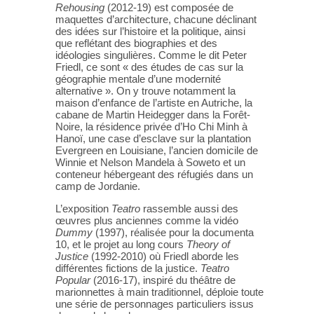
Rehousing
(2012-19) est composée de
maquettes d’architecture, chacune déclinant
des idées sur l’histoire et la politique, ainsi
que reflétant des biographies et des
idéologies singulières. Comme le dit Peter
Friedl, ce sont « des études de cas sur la
géographie mentale d’une modernité
alternative ». On y trouve notamment la
maison d’enfance de l’artiste en Autriche, la
cabane de Martin Heidegger dans la Forêt-
Noire, la résidence privée d’Ho Chi Minh à
Hanoï, une case d’esclave sur la plantation
Evergreen en Louisiane, l’ancien domicile de
Winnie et Nelson Mandela à Soweto et un
conteneur hébergeant des réfugiés dans un
camp de Jordanie.
L’exposition
Teatro
rassemble aussi des
œuvres plus anciennes comme la vidéo
Dummy
(1997), réalisée pour la documenta
10, et le projet au long cours
Theory of
Justice
(1992-2010) où Friedl aborde les
différentes fictions de la justice.
Teatro
Popular
(2016-17), inspiré du théâtre de
marionnettes à main traditionnel, déploie toute
une série de personnages particuliers issus