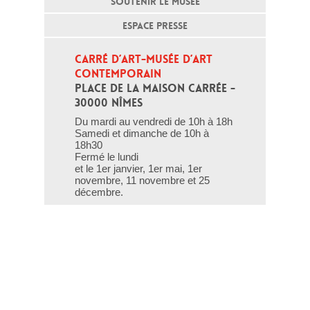
SOUTENIR LE MUSÉE
ESPACE PRESSE
CARRÉ D’ART-MUSÉE D’ART 
CONTEMPORAIN
PLACE DE LA MAISON CARRÉE - 
30000 NÎMES
Du mardi au vendredi de 10h à 18h
Samedi et dimanche de 10h à
18h30
Fermé le lundi
et le 1er janvier, 1er mai, 1er
novembre, 11 novembre et 25
décembre.
T - 04 66 76 35 70
(le week-end et les jours fériés : 04
66 76 35 35)
Contact