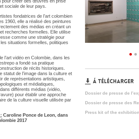
on pour créer des œuvres en prise
 et sociale de leur pays.
tistes fondatrices de l’art colombien
 1960, elle a réalisé des peintures
irectement des médias en créant un
et recherches formelles. Elle utilise
presse comme une stratégie pour
les situations formelles, politiques
 l’art vidéo en Colombie, dans les
strepo a fondé sa pratique
onstruction de récits historiques.
le statut de l’image dans la culture et
ir de représentations artistiques,
Á TÉLÉCHARGER
ropologiques et médiatiques,
dans différents médias (vidéo,
Dossier de presse de l’ex
ravure) pour établir une approche
ire de la culture visuelle utilisée par
Dossier de presse des Re
Press kit of the exhibitio
:
Caroline Ponce de Leon, dans
olombie 2017