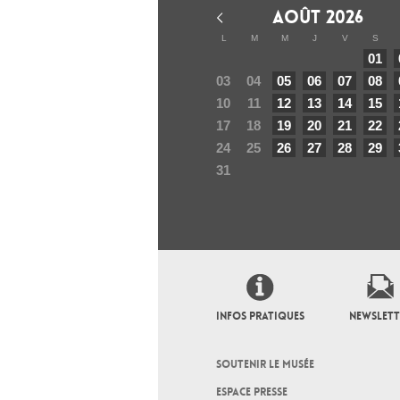
AOÛT 2026
L
M
M
J
V
S
01
03
04
05
06
07
08
10
11
12
13
14
15
17
18
19
20
21
22
24
25
26
27
28
29
31
INFOS PRATIQUES
NEWSLETT
SOUTENIR LE MUSÉE
ESPACE PRESSE