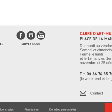
CARRÉ D’ART-MU
PLACE DE LA MAI
ER
SUIVEZ-NOUS
Du mardi au vendre
Samedi et dimanch
Fermé le lundi
et le 1er janvier, 1
novembre et 25 dé
T - 04 66 76 35 7
(le week-end et les 
Contact
Liens utiles
Plan du site
Données personnelles