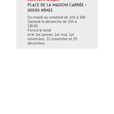
PLACE DE LA MAISON CARRÉE - 
30000 NÎMES
Du mardi au vendredi de 10h à 18h
Samedi et dimanche de 10h à
18h30
Fermé le lundi
et le 1er janvier, 1er mai, 1er
novembre, 11 novembre et 25
décembre.
T - 04 66 76 35 70
(le week-end et les jours fériés : 04
66 76 35 35)
Contact
Gestion des cookies
Mentions légales
Crédits