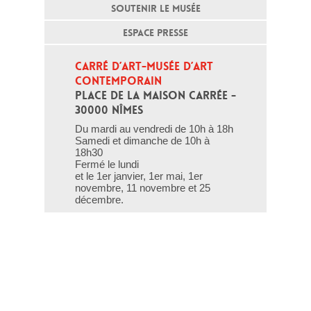
SOUTENIR LE MUSÉE
ESPACE PRESSE
CARRÉ D’ART-MUSÉE D’ART 
CONTEMPORAIN
PLACE DE LA MAISON CARRÉE - 
30000 NÎMES
Du mardi au vendredi de 10h à 18h
Samedi et dimanche de 10h à
18h30
Fermé le lundi
et le 1er janvier, 1er mai, 1er
novembre, 11 novembre et 25
décembre.
T - 04 66 76 35 70
(le week-end et les jours fériés : 04
66 76 35 35)
Contact