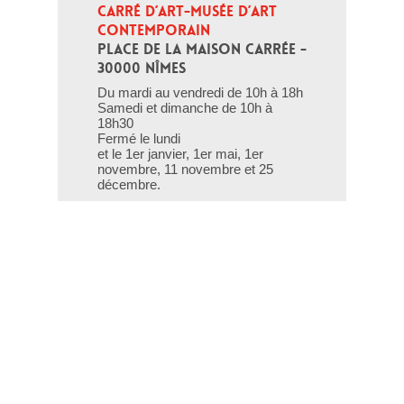
CARRÉ D’ART-MUSÉE D’ART 
CONTEMPORAIN
PLACE DE LA MAISON CARRÉE - 
30000 NÎMES
Du mardi au vendredi de 10h à 18h
Samedi et dimanche de 10h à
18h30
Fermé le lundi
et le 1er janvier, 1er mai, 1er
novembre, 11 novembre et 25
décembre.
T - 04 66 76 35 70
(le week-end et les jours fériés : 04
66 76 35 35)
Contact
Gestion des cookies
Mentions légales