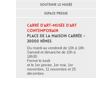
SOUTENIR LE MUSÉE
ESPACE PRESSE
CARRÉ D’ART-MUSÉE D’ART 
CONTEMPORAIN
PLACE DE LA MAISON CARRÉE - 
30000 NÎMES
Du mardi au vendredi de 10h à 18h
Samedi et dimanche de 10h à
18h30
Fermé le lundi
et le 1er janvier, 1er mai, 1er
novembre, 11 novembre et 25
décembre.
T - 04 66 76 35 70
(le week-end et les jours fériés : 04
66 76 35 35)
Contact