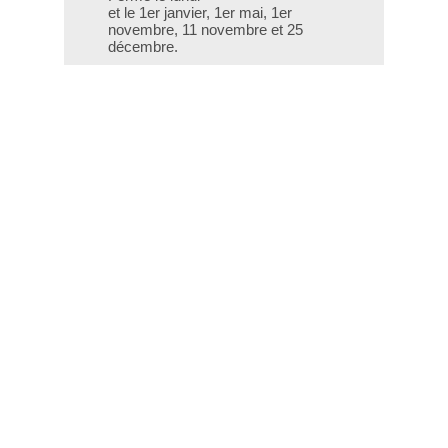
et le 1er janvier, 1er mai, 1er
novembre, 11 novembre et 25
décembre.
T - 04 66 76 35 70
(le week-end et les jours fériés : 04
66 76 35 35)
Contact
Gestion des cookies
Mentions légales
Crédits
Liens utiles
Plan du site
Données personnelles