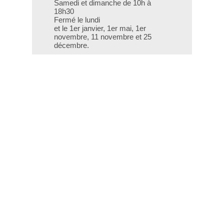
Samedi et dimanche de 10h à
18h30
Fermé le lundi
et le 1er janvier, 1er mai, 1er
novembre, 11 novembre et 25
décembre.
T - 04 66 76 35 70
(le week-end et les jours fériés : 04
66 76 35 35)
Contact
Gestion des cookies
Mentions légales
Crédits
Liens utiles
Plan du site
Données personnelles