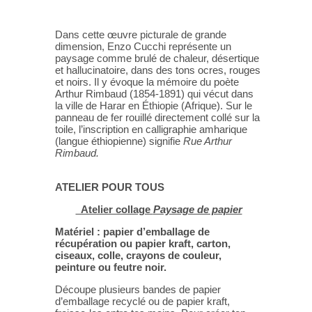
Dans cette œuvre picturale de grande
dimension, Enzo Cucchi représente un
paysage comme brulé de chaleur, désertique
et hallucinatoire, dans des tons ocres, rouges
et noirs. Il y évoque la mémoire du poète
Arthur Rimbaud (1854-1891) qui vécut dans
la ville de Harar en Éthiopie (Afrique). Sur le
panneau de fer rouillé directement collé sur la
toile, l’inscription en calligraphie amharique
(langue éthiopienne) signifie
Rue Arthur
Rimbaud.
ATELIER POUR TOUS
Atelier collage
Paysage de papier
Matériel : papier d’emballage de
récupération ou papier kraft, carton,
ciseaux, colle, crayons de couleur,
peinture ou feutre noir.
Découpe plusieurs bandes de papier
d’emballage recyclé ou de papier kraft,