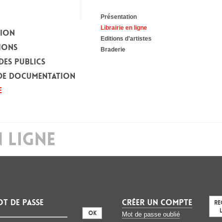
Présentation
Librairie en ligne
TION
Editions d’artistes
IONS
Braderie
DES PUBLICS
DE DOCUMENTATION
E
N LIGNE
t de passe
CRÉER UN COMPTE
Re
:
Mot de passe oublié