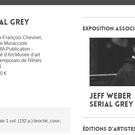
IAL GREY
EXPOSITION ASSOCI
-François Chevrier,
e Muracciole
A Publication -
é d'Art-Musée d'art
temporain de Nîmes
1
0 €
JEFF WEBER
SERIAL GREY
ais 1 vol. (192 p.) broché, couv;
ÉDITIONS D’ARTISTE