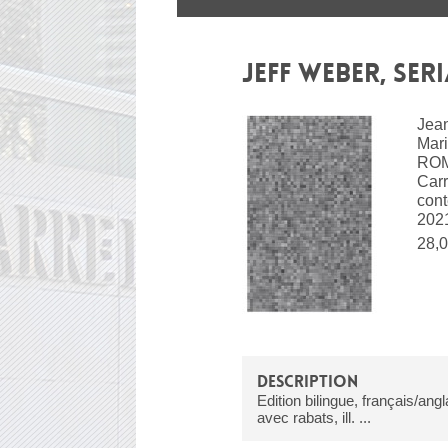
JEFF WEBER, SER
Jean
Mari
ROM
Carr
con
202
28,0
DESCRIPTION
Edition bilingue, français/angl
avec rabats, ill. ...