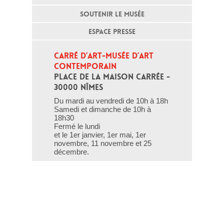
SOUTENIR LE MUSÉE
ESPACE PRESSE
CARRÉ D’ART-MUSÉE D’ART 
CONTEMPORAIN
PLACE DE LA MAISON CARRÉE - 
30000 NÎMES
Du mardi au vendredi de 10h à 18h
Samedi et dimanche de 10h à
18h30
Fermé le lundi
et le 1er janvier, 1er mai, 1er
novembre, 11 novembre et 25
décembre.
T - 04 66 76 35 70
(le week-end et les jours fériés : 04
66 76 35 35)
Contact