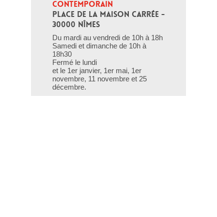
CONTEMPORAIN
PLACE DE LA MAISON CARRÉE - 
30000 NÎMES
Du mardi au vendredi de 10h à 18h
Samedi et dimanche de 10h à
18h30
Fermé le lundi
et le 1er janvier, 1er mai, 1er
novembre, 11 novembre et 25
décembre.
T - 04 66 76 35 70
(le week-end et les jours fériés : 04
66 76 35 35)
Contact
Gestion des cookies
Mentions légales
Crédits