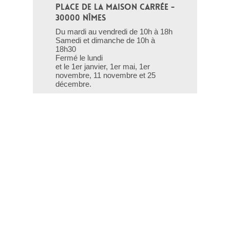
PLACE DE LA MAISON CARRÉE - 
30000 NÎMES
Du mardi au vendredi de 10h à 18h
Samedi et dimanche de 10h à
18h30
Fermé le lundi
et le 1er janvier, 1er mai, 1er
novembre, 11 novembre et 25
décembre.
T - 04 66 76 35 70
(le week-end et les jours fériés : 04
66 76 35 35)
Contact
Gestion des cookies
Mentions légales
Crédits