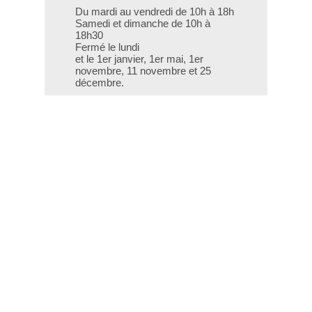
Du mardi au vendredi de 10h à 18h
Samedi et dimanche de 10h à
18h30
Fermé le lundi
et le 1er janvier, 1er mai, 1er
novembre, 11 novembre et 25
décembre.
T - 04 66 76 35 70
(le week-end et les jours fériés : 04
66 76 35 35)
Contact
Gestion des cookies
Mentions légales
Crédits
Liens utiles
Plan du site
Données personnelles