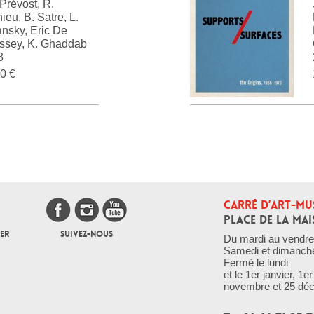
Prévost, R.
ieu, B. Satre, L.
nsky, Eric De
ssey, K. Ghaddab
8
0 €
CARRÉ D’ART-MU
PLACE DE LA MAI
ER
SUIVEZ-NOUS
Du mardi au vendre
Samedi et dimanch
Fermé le lundi
et le 1er janvier, 1
novembre et 25 dé