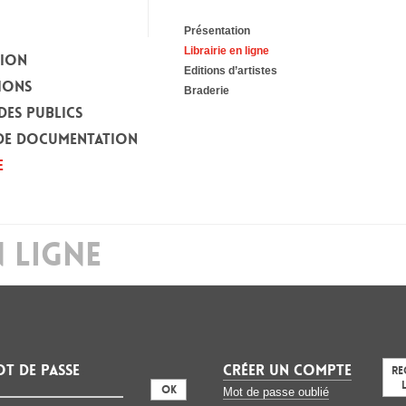
Présentation
Librairie en ligne
TION
Editions d’artistes
IONS
Braderie
DES PUBLICS
DE DOCUMENTATION
E
N LIGNE
t de passe
CRÉER UN COMPTE
Re
:
Mot de passe oublié